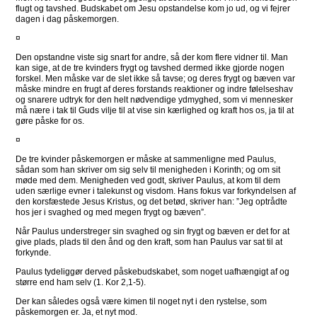
flugt og tavshed. Budskabet om Jesu opstandelse kom jo ud, og vi fejrer
dagen i dag påskemorgen.
¤
Den opstandne viste sig snart for andre, så der kom flere vidner til. Man
kan sige, at de tre kvinders frygt og tavshed dermed ikke gjorde nogen
forskel. Men måske var de slet ikke så tavse; og deres frygt og bæven var
måske mindre en frugt af deres forstands reaktioner og indre følelseshav
og snarere udtryk for den helt nødvendige ydmyghed, som vi mennesker
må nære i tak til Guds vilje til at vise sin kærlighed og kraft hos os, ja til at
gøre påske for os.
¤
De tre kvinder påskemorgen er måske at sammenligne med Paulus,
sådan som han skriver om sig selv til menigheden i Korinth; og om sit
møde med dem. Menigheden ved godt, skriver Paulus, at kom til dem
uden særlige evner i talekunst og visdom. Hans fokus var forkyndelsen af
den korsfæstede Jesus Kristus, og det betød, skriver han: ”Jeg optrådte
hos jer i svaghed og med megen frygt og bæven”.
Når Paulus understreger sin svaghed og sin frygt og bæven er det for at
give plads, plads til den ånd og den kraft, som han Paulus var sat til at
forkynde.
Paulus tydeliggør derved påskebudskabet, som noget uafhængigt af og
større end ham selv (1. Kor 2,1-5).
Der kan således også være kimen til noget nyt i den rystelse, som
påskemorgen er. Ja, et nyt mod.