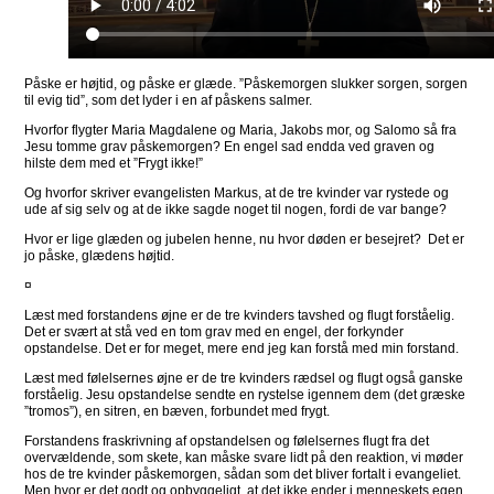
Påske er højtid, og påske er glæde. ”Påskemorgen slukker sorgen, sorgen
til evig tid”, som det lyder i en af påskens salmer.
Hvorfor flygter Maria Magdalene og Maria, Jakobs mor, og Salomo så fra
Jesu tomme grav påskemorgen? En engel sad endda ved graven og
hilste dem med et ”Frygt ikke!”
Og hvorfor skriver evangelisten Markus, at de tre kvinder var rystede og
ude af sig selv og at de ikke sagde noget til nogen, fordi de var bange?
Hvor er lige glæden og jubelen henne, nu hvor døden er besejret? Det er
jo påske, glædens højtid.
¤
Læst med forstandens øjne er de tre kvinders tavshed og flugt forståelig.
Det er svært at stå ved en tom grav med en engel, der forkynder
opstandelse. Det er for meget, mere end jeg kan forstå med min forstand.
Læst med følelsernes øjne er de tre kvinders rædsel og flugt også ganske
forståelig. Jesu opstandelse sendte en rystelse igennem dem (det græske
”tromos”), en sitren, en bæven, forbundet med frygt.
Forstandens fraskrivning af opstandelsen og følelsernes flugt fra det
overvældende, som skete, kan måske svare lidt på den reaktion, vi møder
hos de tre kvinder påskemorgen, sådan som det bliver fortalt i evangeliet.
Men hvor er det godt og opbyggeligt, at det ikke ender i menneskets egen