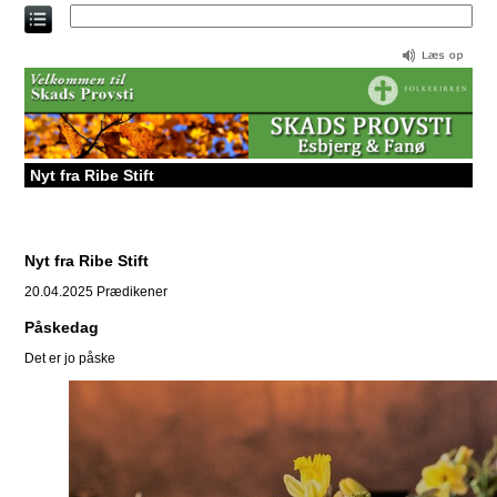
Direkte
til
indholdet
Nyt fra Ribe Stift
Nyt fra Ribe Stift
20.04.2025
Prædikener
Påskedag
Det er jo påske