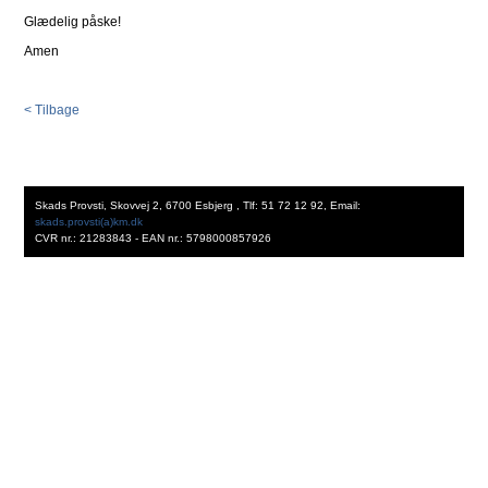
Glædelig påske!
Amen
< Tilbage
Skads Provsti, Skovvej 2, 6700 Esbjerg , Tlf: 51 72 12 92, Email:
skads.provsti(a)km.dk
CVR nr.: 21283843 - EAN nr.: 5798000857926