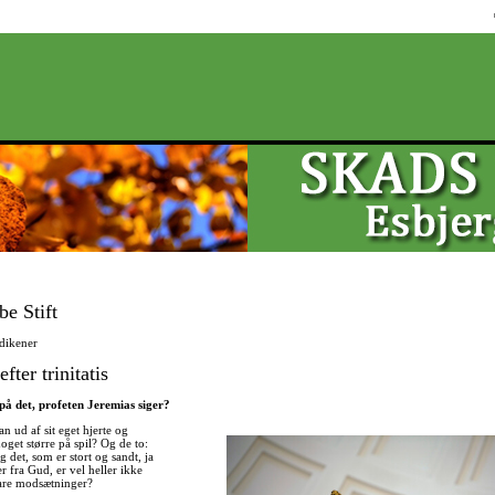
Direkte
til
indholdet
be Stift
dikener
fter trinitatis
 på det, profeten Jeremias siger?
n ud af sit eget hjerte og
oget større på spil? Og de to:
g det, som er stort og sandt, ja
 fra Gud, er vel heller ikke
are modsætninger?