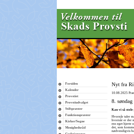
Nyt fra Ri
Forsiden
Kalender
10.08.2025
Præ
Provstiet
8. søndag e
Provstiudvalget
Stiftpræster
Kan vi så stole
Funktionspræster
Hvornår taler ma
hvornår er der n
Kirker/Sogne
ens eget hjerte o
det, som kommer
Menighedsråd
nødvendigvis b
Gudstjenester