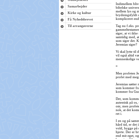
Indimellem blive
Samarbejder
bibelske univer
mellem lys og m
Kirke og kultur
brydningsfyldt 
kompliceret end
Få Nyhedsbrevet
Til arrangørerne
Tag nu f.eks. pr
gammeltestament
siger, at vi ikke
samtidig med, at
som siger det. K
Jeremias siger?
Vi skal lytte ti
vil også altid væ
menneskelige v
¤
Men profeten Je
profet med meget
Jeremias sætter
som kommer fra 
kommer fra Gu
Det, som kommer 
autentisk på os,
om; men profeten
nok, at det komm
ret i.
I en og på sam
hård tid, er det 
vold, bygge på 
hjerte. Der er br
end mit eget, og