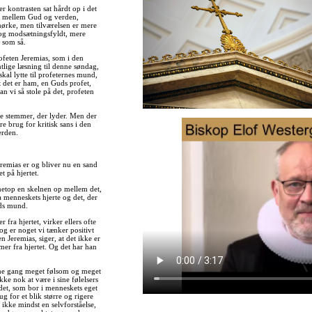
r kontrasten sat hårdt op i det
s mellem Gud og verden,
ørke, men tilværelsen er mere
og modsætningsfyldt, mere
 som så.
ofeten Jeremias, som i den
lige læsning til denne søndag,
 skal lytte til profeternes mund,
 det er ham, en Guds profet,
an vi så stole på det, profeten
l de stemmer, der lyder. Men der
re brug for kritisk sans i den
erden.
remias er og bliver nu en sand
 på hjertet.
 netop en skelnen op mellem det,
menneskets hjerte og det, der
ds mund.
fra hjertet, virker ellers ofte
 og er noget vi tænker positivt
 Jeremias, siger, at det ikke er
er fra hjertet. Og det har han
me gang meget følsom og meget
ikke nok at være i sine følelsers
det, som bor i menneskets eget
ug for et blik større og rigere
 ikke mindst en selvforståelse,