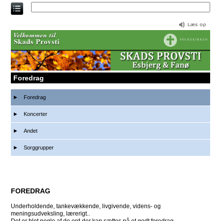
Direkte
til
indholdet
Foredrag
Foredrag
Koncerter
Andet
Sorggrupper
FOREDRAG
Underholdende, tankevækkende, livgivende, videns- og
meningsudveksling, lærerigt..