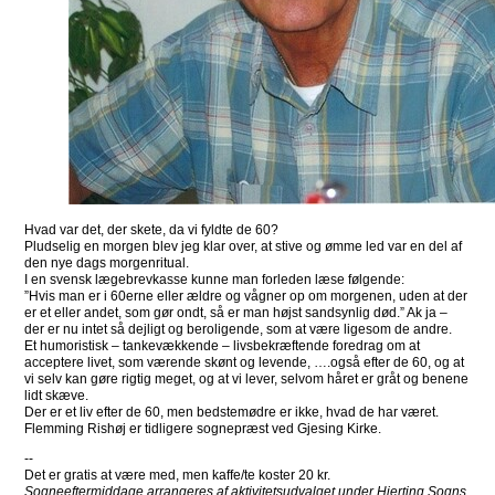
Hvad var det, der skete, da vi fyldte de 60?
Pludselig en morgen blev jeg klar over, at stive og ømme led var en del af
den nye dags morgenritual.
I en svensk lægebrevkasse kunne man forleden læse følgende:
”Hvis man er i 60erne eller ældre og vågner op om morgenen, uden at der
er et eller andet, som gør ondt, så er man højst sandsynlig død.” Ak ja –
der er nu intet så dejligt og beroligende, som at være ligesom de andre.
Et humoristisk – tankevækkende – livsbekræftende foredrag om at
acceptere livet, som værende skønt og levende, ….også efter de 60, og at
vi selv kan gøre rigtig meget, og at vi lever, selvom håret er gråt og benene
lidt skæve.
Der er et liv efter de 60, men bedstemødre er ikke, hvad de har været.
Flemming Rishøj er tidligere sognepræst ved Gjesing Kirke.
--
Det er gratis at være med, men kaffe/te koster 20 kr.
Sogneeftermiddage arrangeres af aktivitetsudvalget under Hjerting Sogns