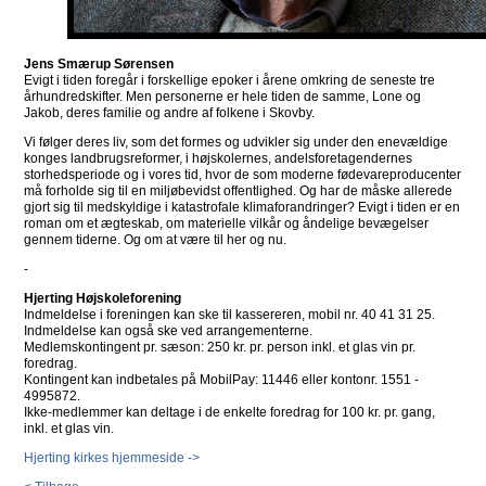
Jens Smærup Sørensen
Evigt i tiden foregår i forskellige epoker i årene omkring de seneste tre
århundredskifter. Men personerne er hele tiden de samme, Lone og
Jakob, deres familie og andre af folkene i Skovby.
Vi følger deres liv, som det formes og udvikler sig under den enevældige
konges landbrugsreformer, i højskolernes, andelsforetagendernes
storhedsperiode og i vores tid, hvor de som moderne fødevareproducenter
må forholde sig til en miljøbevidst offentlighed. Og har de måske allerede
gjort sig til medskyldige i katastrofale klimaforandringer? Evigt i tiden er en
roman om et ægteskab, om materielle vilkår og åndelige bevægelser
gennem tiderne. Og om at være til her og nu.
-
Hjerting Højskoleforening
Indmeldelse i foreningen kan ske til kassereren, mobil nr. 40 41 31 25.
Indmeldelse kan også ske ved arrangementerne.
Medlemskontingent pr. sæson: 250 kr. pr. person inkl. et glas vin pr.
foredrag.
Kontingent kan indbetales på MobilPay: 11446 eller kontonr. 1551 -
4995872.
Ikke-medlemmer kan deltage i de enkelte foredrag for 100 kr. pr. gang,
inkl. et glas vin.
Hjerting kirkes hjemmeside ->