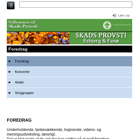
Direkte
til
indholdet
Foredrag
Foredrag
Koncerter
Andet
Sorggrupper
FOREDRAG
Underholdende, tankevækkende, livgivende, videns- og
meningsudveksling, lærerigt..