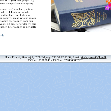
bner vi Højskolesangbogen og
 vore mange skønne sange og
e ude i sognene har lyst til at
ed os. Tilmelding er ikke
 møder bare op i kirken og
r gang vil en af kirkens ansatte
e sange eller salmer, som han
algt, og derefter er der frit slag
nsker. Efter sangen er der kaffe
eside →
Skads Provsti, Skovvej 2, 6700 Esbjerg , Tlf: 51 72 12 92, Email:
skads.provsti(a)km.dk
CVR nr.: 21283843 - EAN nr.: 5798000857926