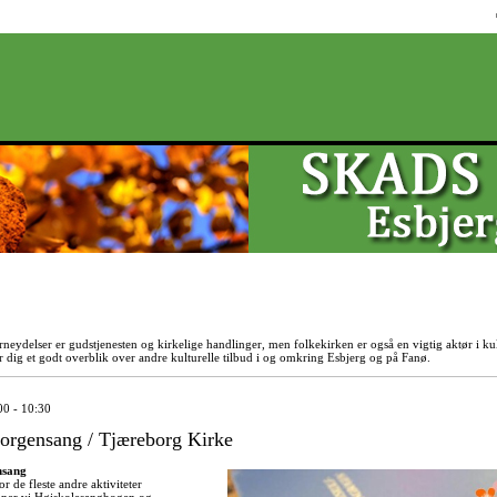
Direkte
til
indholdet
neydelser er gudstjenesten og kirkelige handlinger, men folkekirken er også en vigtig aktør i kul
 dig et godt overblik over andre kulturelle tilbud i og omkring Esbjerg og på Fanø.
00 - 10:30
rgensang / Tjæreborg Kirke
nsang
or de fleste andre aktiviteter