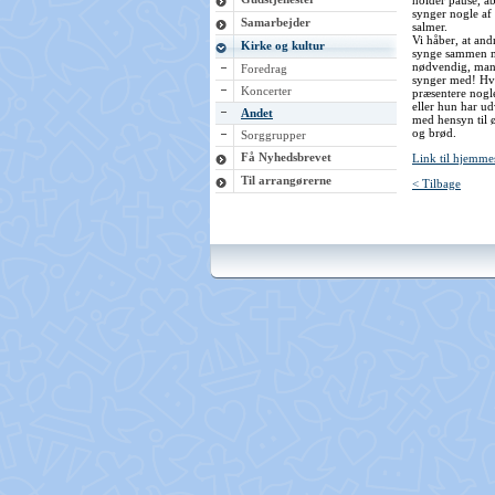
holder pause, å
synger nogle af
Samarbejder
salmer.
Vi håber, at andr
Kirke og kultur
synge sammen m
nødvendig, man
Foredrag
synger med! Hve
Koncerter
præsentere nogl
eller hun har udv
Andet
med hensyn til ø
og brød.
Sorggrupper
Få Nyhedsbrevet
Link til hjemm
Til arrangørerne
< Tilbage