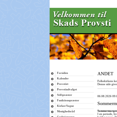
ANDET
Forsiden
Kalender
Folkekirkens ker
Provstiet
Denne side giver
Provstiudvalget
Stiftpræster
06.08.2026 09:
Funktionspræster
Sommermo
Kirker/Sogne
Sommermorge
Menighedsråd
I en periode, hv
Gudstjenester