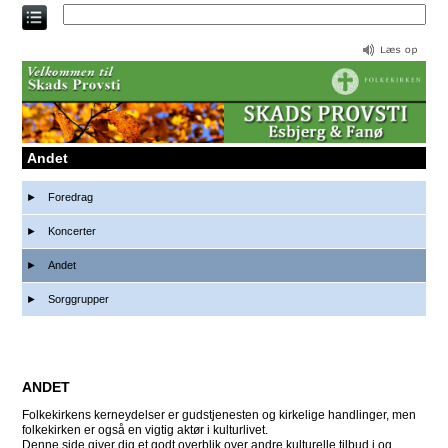
Direkte
til
indholdet
Andet
Foredrag
Koncerter
Andet
Sorggrupper
ANDET
Folkekirkens kerneydelser er gudstjenesten og kirkelige handlinger, men
folkekirken er også en vigtig aktør i kulturlivet.
Denne side giver dig et godt overblik over andre kulturelle tilbud i og