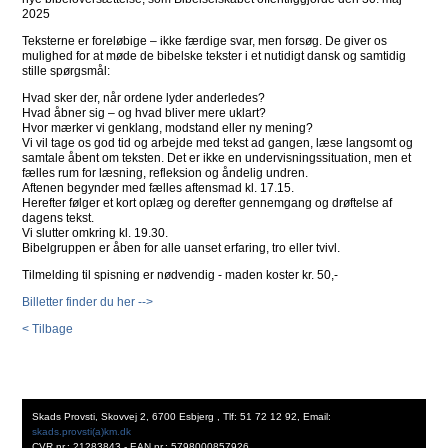
2025
Teksterne er foreløbige – ikke færdige svar, men forsøg. De giver os
mulighed for at møde de bibelske tekster i et nutidigt dansk og samtidig
stille spørgsmål:
Hvad sker der, når ordene lyder anderledes?
Hvad åbner sig – og hvad bliver mere uklart?
Hvor mærker vi genklang, modstand eller ny mening?
Vi vil tage os god tid og arbejde med tekst ad gangen, læse langsomt og
samtale åbent om teksten. Det er ikke en undervisningssituation, men et
fælles rum for læsning, refleksion og åndelig undren.
Aftenen begynder med fælles aftensmad kl. 17.15.
Herefter følger et kort oplæg og derefter gennemgang og drøftelse af
dagens tekst.
Vi slutter omkring kl. 19.30.
Bibelgruppen er åben for alle uanset erfaring, tro eller tvivl.
Tilmelding til spisning er nødvendig - maden koster kr. 50,-
Billetter finder du her -->
< Tilbage
Skads Provsti, Skovvej 2, 6700 Esbjerg , Tlf: 51 72 12 92, Email:
skads.provsti(a)km.dk
CVR nr.: 21283843 - EAN nr.: 5798000857926